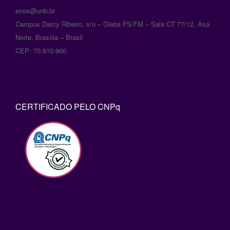
enak
ecos@unb.br
Campus Darcy Ribeiro, s/n – Gleba FS/FM – Sala CT 77/12, Asa
Norte, Brasília – Brasil
CEP: 70.910-900
CERTIFICADO PELO CNPq