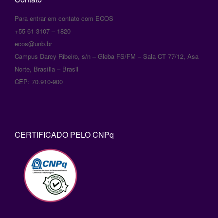
masakan
Para entrar em contato com ECOS
paling
+55 61 3107 – 1820
enak
ecos@unb.br
Campus Darcy Ribeiro, s/n – Gleba FS/FM – Sala CT 77/12, Asa
Norte, Brasília – Brasil
CEP: 70.910-900
CERTIFICADO PELO CNPq