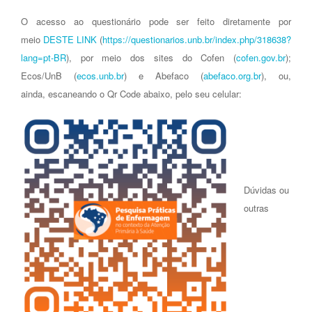
O acesso ao questionário pode ser feito diretamente por
meio
DESTE LINK
(
https://questionarios.unb.br/index.php/318638?
lang=pt-BR
), por meio dos sites do Cofen (
cofen.gov.br
);
Ecos/UnB (
ecos.unb.br
) e Abefaco (
abefaco.org.br
), ou,
ainda, escaneando o Qr Code abaixo, pelo seu celular:
Dúvidas ou
outras